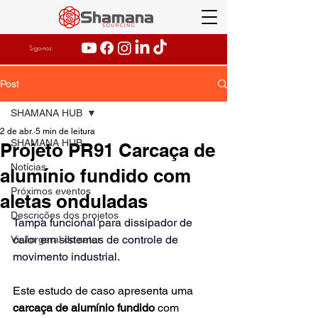
Siga-nos:
Post
SHAMANA HUB
2 de abr.
5 min de leitura
SHAMANA HUB
Projeto PR91 Carcaça de
Notícias
alumínio fundido com
Próximos eventos
aletas onduladas
Descrições dos projetos
Tampa funcional para dissipador de 
calor em sistemas de controle de 
Visão geral do setor
movimento industrial.
Este estudo de caso apresenta uma
carcaça de alumínio fundido
com 