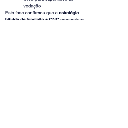
vedação
Esta fase confirmou que a
estratégia 
híbrida de fundição + CNC
proporciona 
resultados consistentes.
8. Operações 
Secundárias CNC – 
Precisão Onde Ela 
Importa
Para garantir a integridade da vedação: