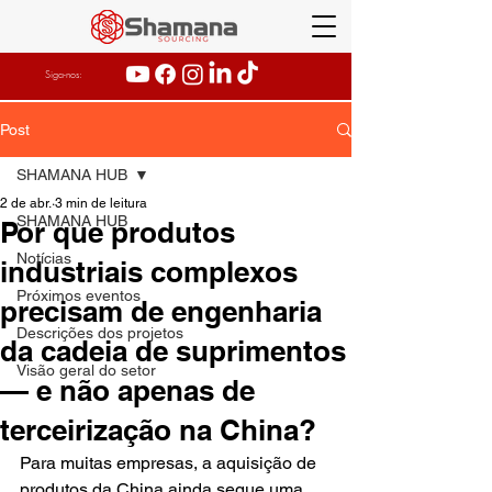
Siga-nos:
Post
SHAMANA HUB
2 de abr.
3 min de leitura
SHAMANA HUB
Por que produtos
Notícias
industriais complexos
Próximos eventos
precisam de engenharia
Descrições dos projetos
da cadeia de suprimentos
Visão geral do setor
— e não apenas de
terceirização na China?
Para muitas empresas, a aquisição de 
produtos da China ainda segue uma 