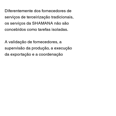
Diferentemente dos fornecedores de 
serviços de terceirização tradicionais, 
os serviços da SHAMANA não são 
concebidos como tarefas isoladas.
A validação de fornecedores, a 
supervisão da produção, a execução 
da exportação e a coordenação 
logística operam como um único 
sistema de execução integrado.
Essa abordagem ajuda a reduzir os 
riscos do projeto, ao mesmo tempo que 
melhora a confiabilidade e a 
transparência.
Nossa abordagem de 